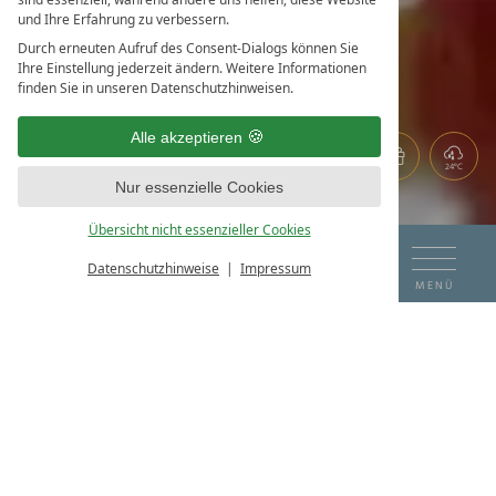
und Ihre Erfahrung zu verbessern.
ALPIN STYLE
Durch erneuten Aufruf des Consent-Dialogs können Sie
Ihre Einstellung jederzeit ändern. Weitere Informationen
finden Sie in unseren Datenschutzhinweisen.
Alle akzeptieren
24°C
Nur essenzielle Cookies
Beispielbild
Übersicht nicht essenzieller Cookies
DE
EN
ANREISE
ABREISE
Datenschutzhinweise
Impressum
BUCHEN & ANFRAGEN
MENÜ
DOPPELZIMMER
06
07
DAS HOTEL AM SEE
ALPIN STYLE
KONTAKT & ANFRAGE
AUG
AUG
ZIMMER & PREISE
Exklusives Zimmer im alpin-modernen Stil mit 40m
2
LAGE & ANREISE
URLAUB BUCHEN
ZIMMER & SUITEN
ENTNERS LIEBLINGSPLÄTZE
Wenn schon beim Aufwachen das in Sonnenlicht getauchte
ENTNERS KULINARIK
ANGEBOTE & SPECIALS
Karwendelgebirge grüßt, dann genießen Sie es in unseren