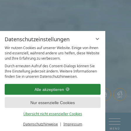
Datenschutzeinstellungen
Wir nutzen Cookies auf unserer Website. Einige von ihnen
JETZT
sind essenziell, während andere uns helfen, diese Website
EINTAUCHEN
ENTDECKEN
JETZT
NEU:
und Ihre Erfahrung zu verbessern.
WOHLFÜHL-
GUTSCHEINE
ENTNERS
ERLEBEN
UND
SOMMERURLAUB
Durch erneuten Aufruf des Consent-Dialogs können Sie
LIVING SPA
GENIESSEN
GENIESSEN
BESTELLEN
Ihre Einstellung jederzeit ändern. Weitere Informationen
BUCHEN
finden Sie in unseren Datenschutzhinweisen.
Alle akzeptieren
24°C
Nur essenzielle Cookies
Übersicht nicht essenzieller Cookies
DE
EN
ANREISE
ABREISE
Datenschutzhinweise
Impressum
BUCHEN & ANFRAGEN
MENÜ
HOTEL ENTNERS AM ACHENSEE.