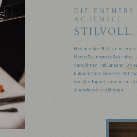
DIE ENTNER
ACHENSEE
STILVOLL
Nehmen Sie Platz in unserem 
Herzstück unseres Betriebes. U
verwöhnen: mit unserer
Entne
kulinarischen Finessen. Mit m
wir den Tag mit einem sensat
Abendessen ausklingen.