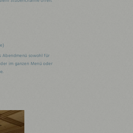
edlem Stubencharme offen.
te)
des Abendmenü sowohl für
weder im ganzen Menü oder
e.