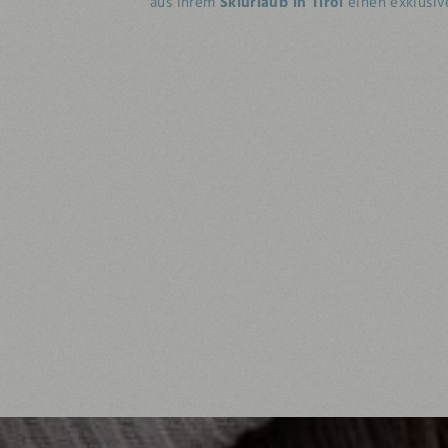
aus Ihrem
Skiurlaub in Tirol
einen exklusiv