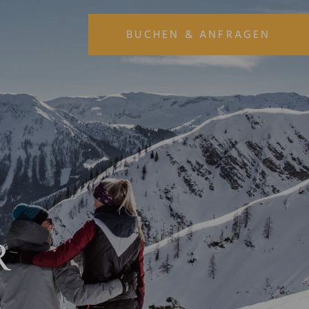
BUCHEN & ANFRAGEN
ANREISE
ABREISE
06
07
AUG
AUG
URLAUB BUCHEN
URLAUB ANFRAGEN
R