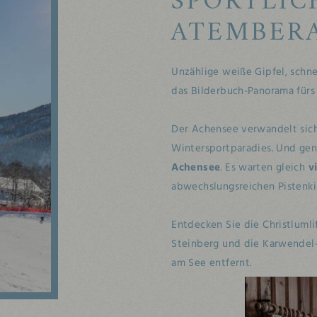
SPORTLICH
ATEMBER
Unzählige weiße Gipfel, sch
das Bilderbuch-Panorama für
Der Achensee verwandelt sic
Wintersportparadies. Und gena
Achensee
. Es warten gleich
v
abwechslungsreichen Pistenki
Entdecken Sie die Christlumlif
Steinberg und die Karwendel
am See entfernt.