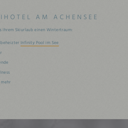
KIHOTEL AM ACHENSEE
 Ihrem Skiurlaub einen Wintertraum:
g beheizter
Infinity Pool im See
r
ende
lness
s mehr