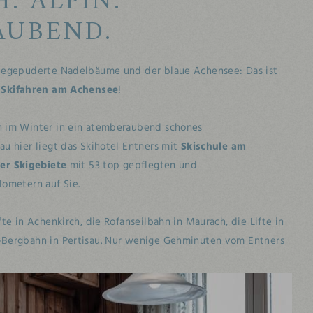
. ALPIN.
AUBEND.
neegepuderte Nadelbäume und der blaue Achensee: Das ist
s
Skifahren am Achensee
!
h im Winter in ein atemberaubend schönes
u hier liegt das Skihotel Entners mit
Skischule am
ier Skigebiete
mit 53 top gepflegten und
lometern auf Sie.
te in Achenkirch, die Rofanseilbahn in Maurach, die Lifte in
-Bergbahn in Pertisau. Nur wenige Gehminuten vom Entners