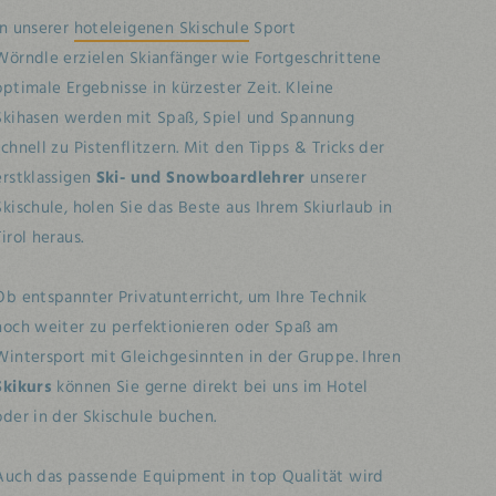
In unserer
hoteleigenen Skischule
Sport
Wörndle erzielen Skianfänger wie Fortgeschrittene
optimale Ergebnisse in kürzester Zeit. Kleine
Skihasen werden mit Spaß, Spiel und Spannung
schnell zu Pistenflitzern. Mit den Tipps & Tricks der
erstklassigen
Ski- und Snowboardlehrer
unserer
Skischule, holen Sie das Beste aus Ihrem Skiurlaub in
Tirol heraus.
Ob entspannter Privatunterricht, um Ihre Technik
noch weiter zu perfektionieren oder Spaß am
Wintersport mit Gleichgesinnten in der Gruppe. Ihren
Skikurs
können Sie gerne direkt bei uns im Hotel
oder in der Skischule buchen.
Auch das passende Equipment in top Qualität wird