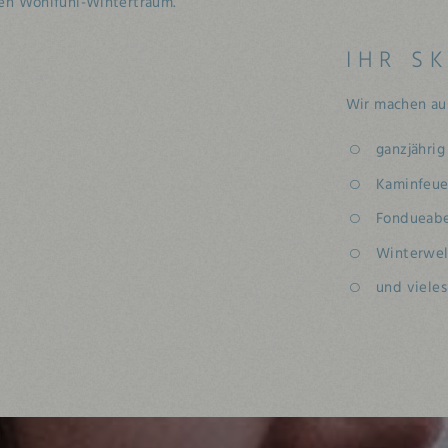
en Wohlfühl-Wintertraum.
IHR S
Wir machen aus
ganzjähri
Kaminfeue
Fondueab
Winterwel
und viele