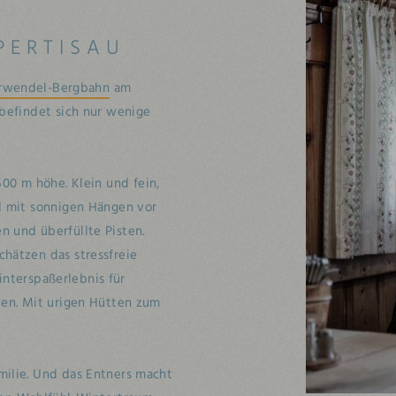
 PERTISAU
rwendel-Bergbahn
am
 befindet sich nur wenige
500 m höhe. Klein und fein,
nd mit sonnigen Hängen vor
n und überfüllte Pisten.
hätzen das stressfreie
interspaßerlebnis für
ien. Mit urigen Hütten zum
milie. Und das Entners macht