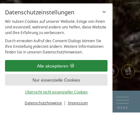
Datenschutzeinstellungen
Wir nutzen Cookies auf unserer Website. Einige von ihnen
sind essenziell, während andere uns helfen, diese Website
und Ihre Erfahrung zu verbessern.
Durch erneuten Aufruf des Consent-Dialogs können Sie
Ihre Einstellung jederzeit ändern. Weitere Informationen
finden Sie in unseren Datenschutzhinweisen.
Alle akzeptieren
24°C
Nur essenzielle Cookies
Übersicht nicht essenzieller Cookies
DE
EN
ANREISE
ABREISE
Datenschutzhinweise
Impressum
BUCHEN & ANFRAGEN
MENÜ
WEBCAM ACHENSEE
06
07
DAS HOTEL AM SEE
SO NAH UND DOCH SO FERN.
KONTAKT & ANFRAGE
AUG
AUG
Haben Sie Sehnsucht nach dem Entners und dem Achensee?
ZIMMER & PREISE