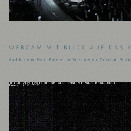
WEBCAM MIT BLICK AUF DAS 
Ausblick vom Hotel Entners am See über die Ortschaft Perti