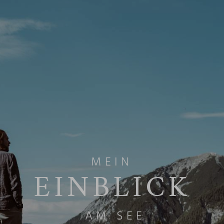
MEIN
EINBLICK­
AM SEE