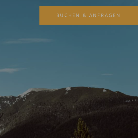
BUCHEN & ANFRAGEN
ANREISE
ABREISE
08
09
AUG
AUG
URLAUB BUCHEN
URLAUB ANFRAGEN