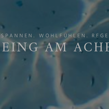
TSPANNEN. WOHLFÜHLEN. REGE
EING AM ACH