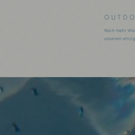
OUTDO
Noch mehr Wass
unserem einzi