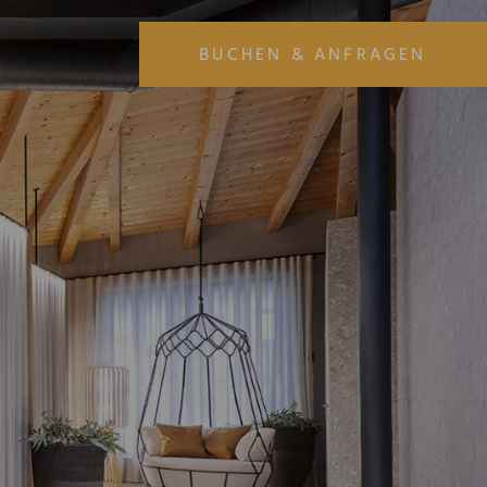
BUCHEN & ANFRAGEN
ANREISE
ABREISE
07
08
AUG
AUG
URLAUB BUCHEN
URLAUB ANFRAGEN