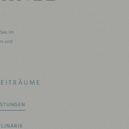
See. Im
ers und
ZEITRÄUME
ISTUNGEN
ULINARIK