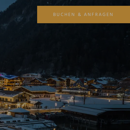
BUCHEN & ANFRAGEN
ANREISE
ABREISE
07
08
AUG
AUG
URLAUB BUCHEN
URLAUB ANFRAGEN