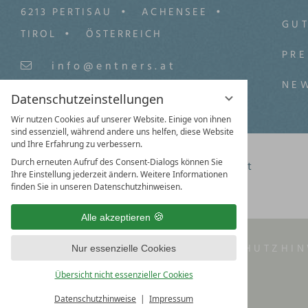
6213 PERTISAU
ACHENSEE
GU
TIROL
ÖSTERREICH
PRE
info@entners.at
NE
+43 (0) 5243/5559-0
Datenschutzeinstellungen
Wir nutzen Cookies auf unserer Website. Einige von ihnen
sind essenziell, während andere uns helfen, diese Website
und Ihre Erfahrung zu verbessern.
Durch erneuten Aufruf des Consent-Dialogs können Sie
Facebook
Instagram
Youtbube
Pinterest
Ihre Einstellung jederzeit ändern. Weitere Informationen
finden Sie in unseren Datenschutzhinweisen.
Alle akzeptieren
IMPRESSUM
AGB
DATENSCHUTZHIN
Nur essenzielle Cookies
Übersicht nicht essenzieller Cookies
Datenschutzhinweise
Impressum