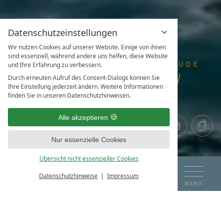
Datenschutzeinstellungen
Wir nutzen Cookies auf unserer Website. Einige von ihnen
sind essenziell, während andere uns helfen, diese Website
und Ihre Erfahrung zu verbessern.
Durch erneuten Aufruf des Consent-Dialogs können Sie
Ihre Einstellung jederzeit ändern. Weitere Informationen
finden Sie in unseren Datenschutzhinweisen.
Alle akzeptieren
26°C
Nur essenzielle Cookies
Übersicht nicht essenzieller Cookies
DE
EN
ANREISE
ABREISE
Datenschutzhinweise
Impressum
BUCHEN & ANFRAGEN
MENÜ
BESONDERE ERLEBNISSE FÜR
08
09
DAS HOTEL AM SEE
BESONDERE MOMENTE.
LIEBEN. LACHEN.
KONTAKT & ANFRAGE
AUG
AUG