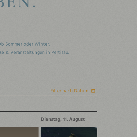
BEN.
 Ob Sommer oder Winter.
sse & Veranstaltungen in Pertisau.
Filter nach Datum
Dienstag, 11. August
M