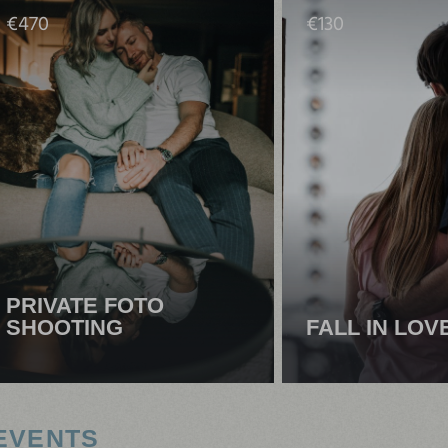
€
470
€
130
PRIVATE FOTO
SHOOTING
FALL IN LOV
EVENTS