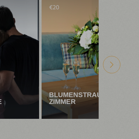
€
20
BLUMENSTRAUSS AM Z
E
IMMER