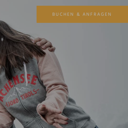
BUCHEN & ANFRAGEN
ANREISE
ABREISE
07
08
AUG
AUG
URLAUB BUCHEN
URLAUB ANFRAGEN