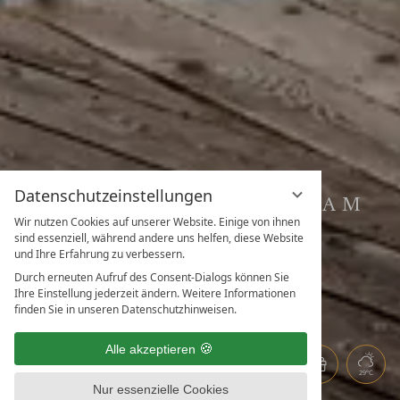
Datenschutzeinstellungen
SUMMER OPENING AM
Wir nutzen Cookies auf unserer Website. Einige von ihnen
SEE
sind essenziell, während andere uns helfen, diese Website
und Ihre Erfahrung zu verbessern.
AB 2 NÄCHTE
Durch erneuten Aufruf des Consent-Dialogs können Sie
Ihre Einstellung jederzeit ändern. Weitere Informationen
finden Sie in unseren Datenschutzhinweisen.
Alle akzeptieren
29°C
Nur essenzielle Cookies