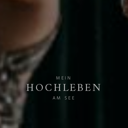
MEIN
MEIN
HOCHLEBEN
HOCHLEBEN
AM SEE
AM SEE