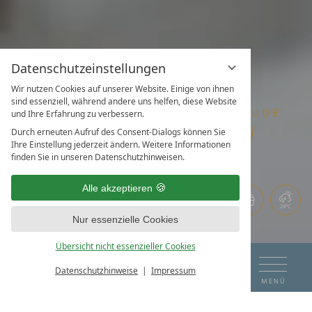
Datenschutzeinstellungen
Wir nutzen Cookies auf unserer Website. Einige von ihnen
sind essenziell, während andere uns helfen, diese Website
und Ihre Erfahrung zu verbessern.
Durch erneuten Aufruf des Consent-Dialogs können Sie
Ihre Einstellung jederzeit ändern. Weitere Informationen
finden Sie in unseren Datenschutzhinweisen.
Alle akzeptieren
24°C
Nur essenzielle Cookies
Übersicht nicht essenzieller Cookies
DAS HOTEL AM SEE
ANREISE
ABREISE
Datenschutzhinweise
Impressum
BUCHEN & ANFRAGEN
KONTAKT & ANFRAGE
MENÜ
ENTNERS NEWS-BLOG
06
07
NEUIGKEITEN &
ZIMMER & PREISE