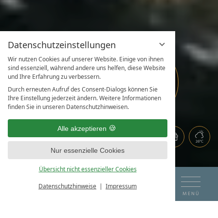
Datenschutzeinstellungen
Wir nutzen Cookies auf unserer Website. Einige von ihnen
JETZT
sind essenziell, während andere uns helfen, diese Website
EINTAUCHEN
ENTDECKEN
JETZT
NEU:
und Ihre Erfahrung zu verbessern.
WOHLFÜHL-
GUTSCHEINE
ENTNERS
ERLEBEN
UND
SOMMERURLAUB
Durch erneuten Aufruf des Consent-Dialogs können Sie
LIVING SPA
GENIESSEN
GENIESSEN
BESTELLEN
Ihre Einstellung jederzeit ändern. Weitere Informationen
BUCHEN
finden Sie in unseren Datenschutzhinweisen.
Alle akzeptieren
26°C
Nur essenzielle Cookies
Übersicht nicht essenzieller Cookies
DE
EN
ANREISE
ABREISE
Datenschutzhinweise
Impressum
BUCHEN & ANFRAGEN
MENÜ
MEIN
08
09
DAS HOTEL AM SEE
LIEBLINGSPLATZ