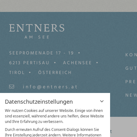
SEEPROMENADE 17 - 19
KON
6213 PERTISAU
ACHENSEE
GU
TIROL
ÖSTERREICH
PRE
info@entners.at
NE
+43 (0) 5243/5559-0
Datenschutzeinstellungen
Wir nutzen Cookies auf unserer Website. Einige von ihnen
sind essenziell, während andere uns helfen, diese Website
und Ihre Erfahrung zu verbessern.
Durch erneuten Aufruf des Consent-Dialogs können Sie
Facebook
Instagram
Youtbube
Pinterest
Ihre Einstellung jederzeit ändern. Weitere Informationen