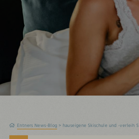
Entners News-Blog
hauseigene Skischule und -verleih 