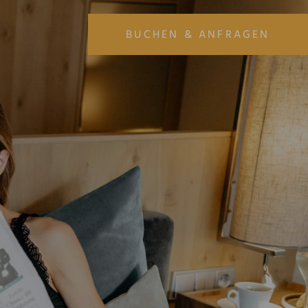
BUCHEN & ANFRAGEN
ANREISE
ABREISE
06
07
AUG
AUG
URLAUB BUCHEN
URLAUB ANFRAGEN