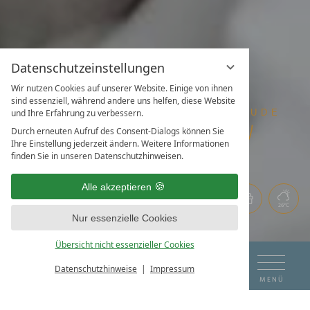
Datenschutzeinstellungen
Wir nutzen Cookies auf unserer Website. Einige von ihnen
sind essenziell, während andere uns helfen, diese Website
und Ihre Erfahrung zu verbessern.
Durch erneuten Aufruf des Consent-Dialogs können Sie
Ihre Einstellung jederzeit ändern. Weitere Informationen
finden Sie in unseren Datenschutzhinweisen.
Alle akzeptieren
26°C
Nur essenzielle Cookies
Übersicht nicht essenzieller Cookies
DAS HOTEL AM SEE
ANREISE
ABREISE
Datenschutzhinweise
Impressum
BUCHEN & ANFRAGEN
KONTAKT & ANFRAGE
MENÜ
Entners News-Blog
Artikel im Seezeit Magazin Sommer 2024
08
09
ZIMMER & PREISE