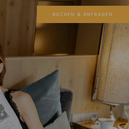
BUCHEN & ANFRAGEN
ANREISE
ABREISE
08
09
AUG
AUG
URLAUB BUCHEN
URLAUB ANFRAGEN