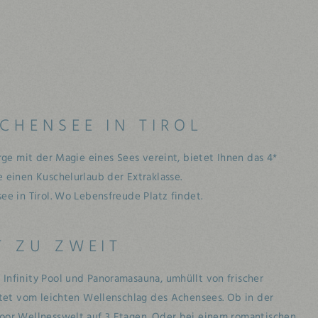
CHENSEE IN TIROL
rge mit der Magie eines Sees vereint, bietet Ihnen das 4*
 einen Kuschelurlaub der Extraklasse.
ee in Tirol. Wo Lebensfreude Platz findet.
T ZU ZWEIT
Infinity Pool und Panoramasauna, umhüllt von frischer
itet vom leichten Wellenschlag des Achensees. Ob in der
oor Wellnesswelt auf 3 Etagen. Oder bei einem romantischen