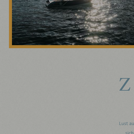
Z
Lust a
sich