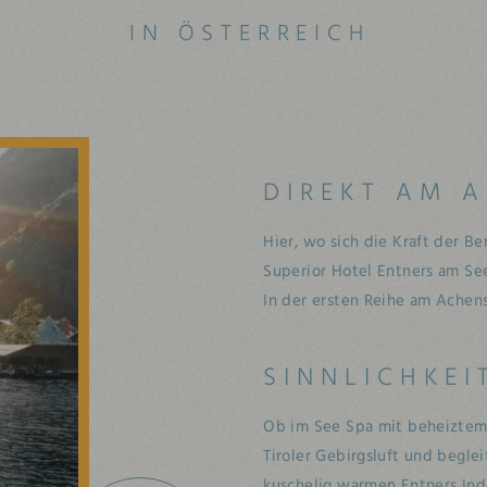
IN ÖSTERREICH
DIREKT AM A
Hier, wo sich die Kraft der Be
Superior Hotel Entners am See
In der ersten Reihe am Achens
SINNLICHKEI
Ob im See Spa mit beheiztem 
Tiroler Gebirgsluft und begle
kuschelig warmen Entners Ind