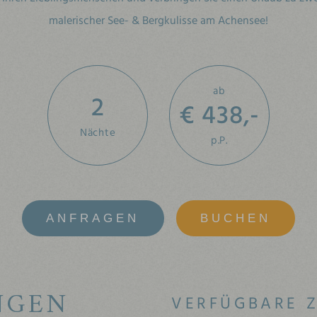
malerischer See- & Bergkulisse am Achensee!
ab
2
€ 438,-
Nächte
p.P.
ANFRAGEN
BUCHEN
NGEN
VERFÜGBARE 