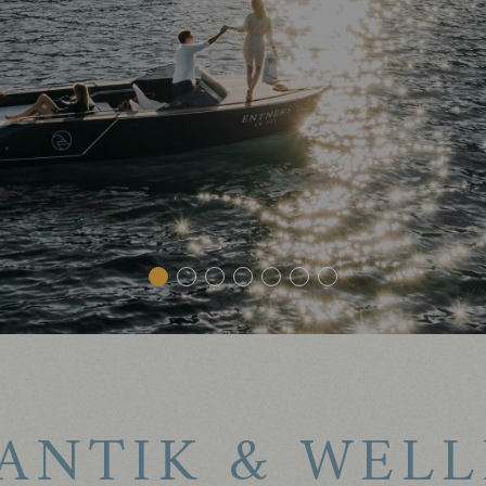
1
2
3
4
5
6
7
ANTIK & WELL