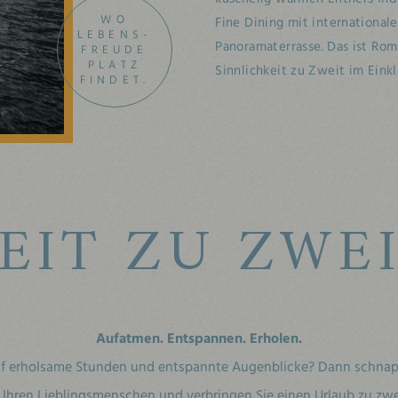
WO
Fine Dining mit internationa
LEBENS-
Panoramaterrasse. Das ist Ro
FREUDE
PLATZ
Sinnlichkeit zu Zweit im Einkl
FINDET.
EIT ZU ZWE
Aufatmen. Entspannen. Erholen.
uf erholsame Stunden und entspannte Augenblicke? Dann schnap
 Ihren Lieblingsmenschen und verbringen Sie einen Urlaub zu zwe