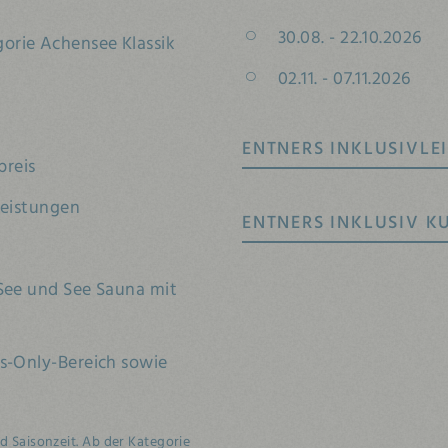
30.08.
-
22.10.2026
orie Achensee Klassik
02.11.
-
07.11.2026
ENTNERS INKLUSIVLE
preis
leistungen
ENTNERS INKLUSIV K
 See und See Sauna mit
ts-Only-Bereich sowie
 Saisonzeit. Ab der Kategorie